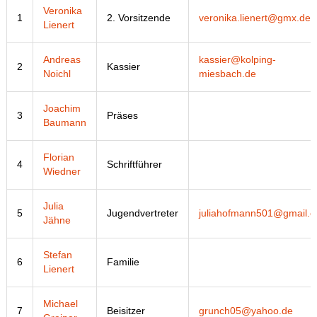
Veronika
1
2. Vorsitzende
veronika.lienert@gmx.de
Lienert
Andreas
kassier@kolping-
2
Kassier
Noichl
miesbach.de
Joachim
3
Präses
Baumann
Florian
4
Schriftführer
Wiedner
Julia
5
Jugendvertreter
juliahofmann501@gmail.
Jähne
Stefan
6
Familie
Lienert
Michael
7
Beisitzer
grunch05@yahoo.de